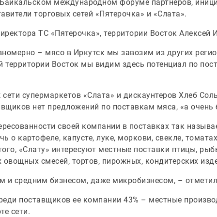
 Байкальском международном форуме партнеров, иниц
авители торговых сетей «Пятерочка» и «Слата».
иректора ТС «Пятерочка», территории Восток Алексей 
номерно – мясо в Иркутск мы завозим из других регио
ей территории Восток мы видим здесь потенциал по по
 сети супермаркетов «Слата» и дискаунтеров Хлеб Со
авщиков нет предложений по поставкам мяса, «а очень 
ересованности своей компании в поставках так называ
ь о картофеле, капусте, луке, моркови, свекле, томатах
 того, «Слату» интересуют местные поставки птицы, рыб
 овощных смесей, тортов, пирожных, кондитерских изд
м и средним бизнесом, даже микробизнесом, – отмети
среди поставщиков ее компании 43% – местные произво
те сети.