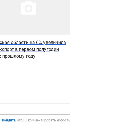
ская область на 6% увеличила
В Иркутской области
кспорт в первом полугодии
нарушения ветеринар
к прошлому году
девяти заведениях о
Войдите
, чтобы комментировать новость