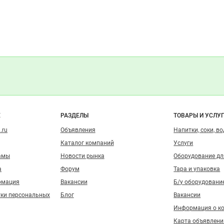
о сайту
Е
РАЗДЕЛЫ
ТОВАРЫ И УСЛУ
.ru
Объявления
Напитки, соки, в
Каталог компаний
Услуги
амы
Новости рынка
Оборудование д
а
Форум
Тара и упаковка
рмация
Вакансии
Б/у оборудовани
тки персональных
Блог
Вакансии
Информация о к
Карта объявлени