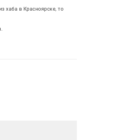
з хаба в Красноярске, то
н.
рация новости
Иллюстрация новости