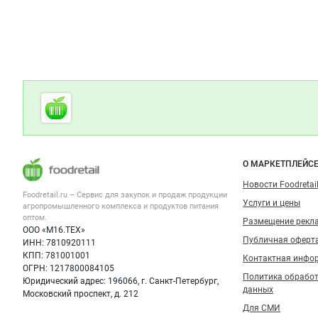
Дополнительная информация
Cсылки на полезные проекты
Foodretail.ru
— продукты
питания
Важные разделы и контакты
Навигация п
О МАРКЕТПЛЕЙС
Новости Foodretail
Foodretail.ru – Сервис для закупок и продаж
продукции
Услуги и цены
агропромышленного комплекса и продуктов питания
оптом.
Размещение рекл
ООО «М16.ТЕХ»
Публичная оферт
ИНН: 7810920111
КПП: 781001001
Контактная инфо
ОГРН: 1217800084105
Политика обрабо
Юридический адрес: 196066, г. Санкт-Петербург,
данных
Московский проспект, д. 212
Для СМИ