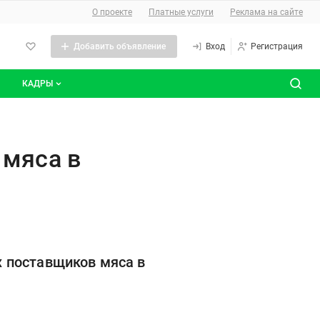
О сайте
О проекте
Платные услуги
Реклама на сайте
Добавить объявление
Вход
Регистрация
КАДРЫ
сты
Все вакансии
области
Все резюме
 мяса в
 поставщиков мяса в