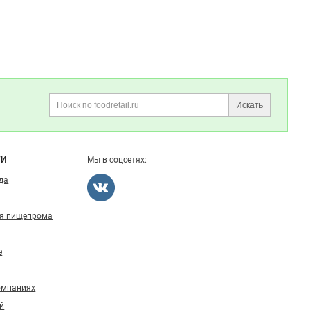
Искать
Поиск
ГИ
Мы в соцсетях:
ода
ля пищепрома
е
омпаниях
й