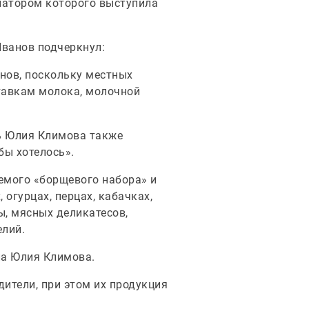
иатором которого выступила
Иванов подчеркнул:
нов, поскольку местных
ставкам молока, молочной
ль Юлия Климова также
бы хотелось».
емого «борщевого набора» и
, огурцах, перцах, кабачках,
ы, мясных деликатесов,
елий.
ла Юлия Климова.
дители, при этом их продукция