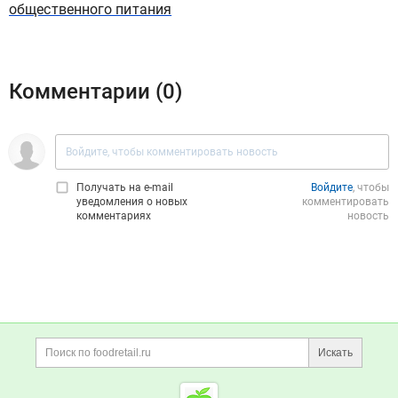
общественного питания
Комментарии (
0
)
Получать на e‑mail
Войдите
, чтобы
уведомления о новых
комментировать
комментариях
новость
Дополнительная информация
Поиск по сайту и ссы
Искать
Cсылки на полезные проект