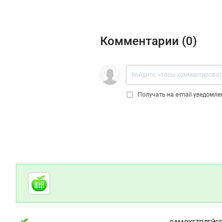
Комментарии (
0
)
Получать на e‑mail уведомл
Дополнительная информация
Cсылки на полезные проекты
Foodretail.ru
— продукты
питания