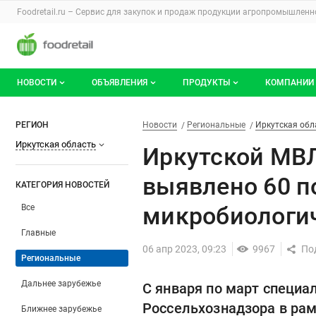
Раздел навигации по сайту foodretail.r
Foodretail.ru – Сервис для закупок и продаж
продукции агропромышленно
Авторизация и меню пользователя
Навигация по разделам сайта foodretail.ru
НОВОСТИ
ОБЪЯВЛЕНИЯ
ПРОДУКТЫ
КОМПАНИИ
Новости рынка
Все объявления
О каталоге брендов
О катало
Иркутской МВЛ в I квартале
Фильтры
Новости
Разделы
РЕГИОН
Новости
Региональные
Иркутская обл
Иркутская область
Документы
Мои объявления
Продукты питания
Каталог 
Иркутской МВЛ
Мои продукты и напитки
Премиум
выявлено 60 п
КАТЕГОРИЯ НОВОСТЕЙ
микробиологи
Все
Главные
06 апр 2023, 09:23
9967
Региональные
Дальнее зарубежье
С января по март специа
Россельхознадзора в ра
Ближнее зарубежье