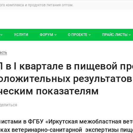
u
го комплекса и продуктов питания
оптом.
УСЛУГИ
ФОРУМ
О ПРОЕКТЕ
ПРАЙС-ЛИСТЫ
ге компаний
Все темы
Блог
Мои прайс-ли
 в пищевой продукции выявлено
асть
компаний
Избранные
Услуги проекта
 в I квартале в пищевой п
 размещение
С моим участием
О проекте
оложительных результатов
Контакты
ческим показателям
Публичная оферта
Реклама на сайте
листами в ФГБУ «Иркутская межобластная ве
мках ветеринарно-санитарной экспертизы пищ