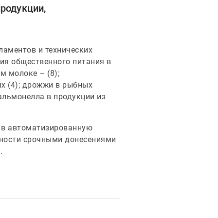
родукции,
ламентов и технических
ция общественного питания в
м молоке – (8);
х (4); дрожжи в рыбных
сальмонелла в продукции из
а в автоматизированную
асности срочными донесениями
.