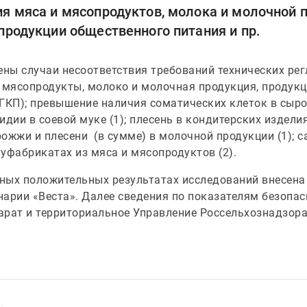
я мяса и мясопродуктов, молока и молочной п
продукции общественного питания и пр.
ены случаи несоответствия требований технических рег
 мясопродукты, молоко и молочная продукция, продук
ГКП); превышение наличия соматических клеток в сыро
ии в соевой муке (1); плесень в кондитерских изделия
дрожжи и плесени (в сумме) в молочной продукции (1); 
луфабрикатах из мяса и мясопродуктов (2).
ных положительных результатах исследований внесен
инарии «Веста». Далее сведения по показателям безоп
арат и территориальное Управление Россельхознадзора