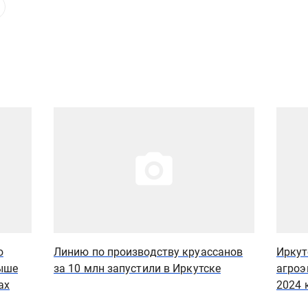
Иллюстрация новости
Иллюст
ю
Линию по производству круассанов
Иркут
ыше
за 10 млн запустили в Иркутске
агроэ
ах
2024 